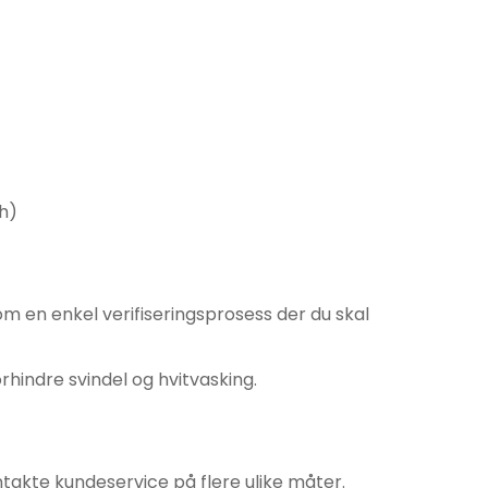
sh)
om en enkel verifiseringsprosess der du skal
forhindre svindel og hvitvasking.
ntakte kundeservice på flere ulike måter.