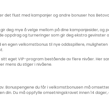
, er det flust med kampanjer og andre bonuser hos Betovo,
gir deg mye å velge mellom på dine kampanjesider, og p
 oppdrag og turneringer som gir deg ekstra gevinster o
n egen velkomstbonus til nye oddsspillere, muligheten for
t.
r sitt eget VIP-program bestående av flere nivåer. Her sam
ler mens du stiger i nivåene.
rav. Bonuspengene du får i velkomstbonusen må omsettes
toen din. Du må oppfylle omsetningskravet innen 14 dager,