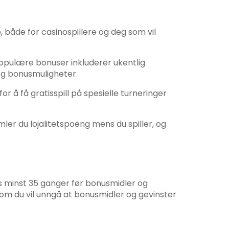
 både for casinospillere og deg som vil
opulære bonuser inkluderer ukentlig
g bonusmuligheter.
 å få gratisspill på spesielle turneringer
ler du lojalitetspoeng mens du spiller, og
 minst 35 ganger før bonusmidler og
 om du vil unngå at bonusmidler og gevinster