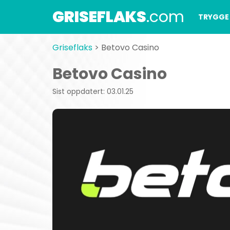
GRISEFLAKS
.com
TRYGGE
Griseflaks
>
Betovo Casino
Betovo Casino
Sist oppdatert:
03.01.25