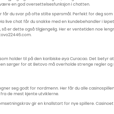
være en god oversettelsesfunksjon i chatten.
r får du svar på ofte stilte spørsmål. Perfekt for deg som 
ia live chat får du snakke med en kundebehandler i løpet
å er dette også tilgjengelig. Her er ventetiden noe lengr
tovo22446.com
.
, som holder til på den karibiske øya Curacao. Det betyr 
n sørger for at Betovo må overholde strenge regler og st
gner seg godt for nordmenn. Her får du alle casinospillen
l fra de mest kjente utviklerne.
etningskrav gir en knallstart for nye spillere. Casinoet