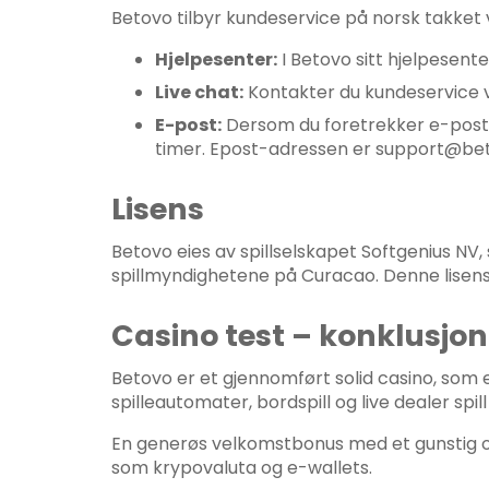
Betovo tilbyr kundeservice på norsk takket 
Hjelpesenter:
I Betovo sitt hjelpesente
Live chat:
Kontakter du kundeservice v
E-post:
Dersom du foretrekker e-post, s
timer. Epost-adressen er
support@be
Lisens
Betovo eies av spillselskapet Softgenius NV
spillmyndighetene på Curacao. Denne lisense
Casino test – konklusjon
Betovo er et gjennomført solid casino, som e
spilleautomater, bordspill og live dealer spil
En generøs velkomstbonus med et gunstig oms
som krypovaluta og e-wallets.