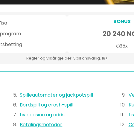
BONUS
Visa
20 240 N
P-program
rtsbetting
35x
Regler og vilkår gjelder. Spill ansvarlig. 18+
Spilleautomater og jackpotspill
Ve
Bordspill og crash-spill
Ku
Live casino og odds
Li
Betalingsmetoder
Ca