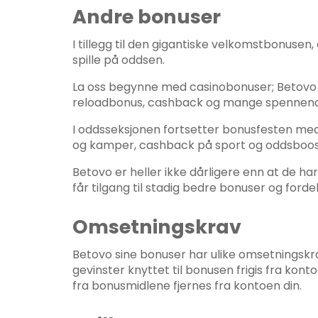
Andre bonuser
I tillegg til den gigantiske velkomstbonusen
spille på oddsen.
La oss begynne med casinobonuser; Betovo 
reloadbonus, cashback og mange spennende
I oddsseksjonen fortsetter bonusfesten med e
og kamper, cashback på sport og oddsboos
Betovo er heller ikke dårligere enn at de ha
får tilgang til stadig bedre bonuser og forde
Omsetningskrav
Betovo sine bonuser har ulike omsetningsk
gevinster knyttet til bonusen frigis fra kon
fra bonusmidlene fjernes fra kontoen din.