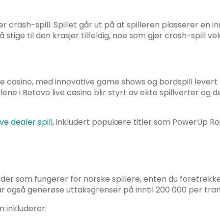
crash-spill. Spillet går ut på at spilleren plasserer en in
 stige til den krasjer tilfeldig, noe som gjør crash-spill v
ive casino, med innovative game shows og bordspill lever
ene i Betovo live casino blir styrt av ekte spillverter og 
e dealer spill
, inkludert populære titler som PowerUp Ro
er som fungerer for norske spillere, enten du foretrekke
r også generøse uttaksgrenser på inntil 200 000 per tran
 inkluderer: