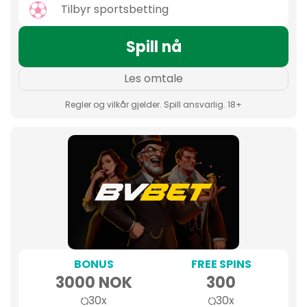
Tilbyr sportsbetting
Spill nå
Les omtale
Regler og vilkår gjelder. Spill ansvarlig. 18+
BONUS
FREE SPINS
3000 NOK
300
30x
30x