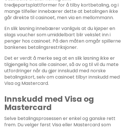
tredjepartsplattformer for å tilby kortbetaling, og i
mange tilfeller innebærer dette at betalingen ikke
går direkte til casinoet, men via en mellommann.
En slik løsning innebærer vanligvis at du kjøper en
slags voucher som umiddelbart blir vekslet inn i
penger hos casinoet. På den måten omgår spillerne
bankenes betalingsrestriksjoner.
Det er verdt å merke seg at en slik løsning ikke er
tilgjengelig hos alle casinoer, så av og til vil du møte
utfordringer når du gjør innskudd med norske
betalingskort, selv om casinoet tilbyr innskudd med
Visa og Mastercard.
Innskudd med Visa og
Mastercard
Selve betalingsprosessen er enkel og ganske rett
frem. Du velger først Visa eller Mastercard som