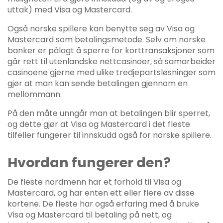
uttak) med Visa og Mastercard.
Også norske spillere kan benytte seg av Visa og
Mastercard som betalingsmetode. Selv om norske
banker er pålagt å sperre for korttransaksjoner som
går rett til utenlandske nettcasinoer, så samarbeider
casinoene gjerne med ulike tredjepartsløsninger som
gjør at man kan sende betalingen gjennom en
mellommann.
På den måte unngår man at betalingen blir sperret,
og dette gjør at Visa og Mastercard i det fleste
tilfeller fungerer til innskudd også for norske spillere.
Hvordan fungerer den?
De fleste nordmenn har et forhold til Visa og
Mastercard, og har enten ett eller flere av disse
kortene. De fleste har også erfaring med å bruke
Visa og Mastercard til betaling på nett, og