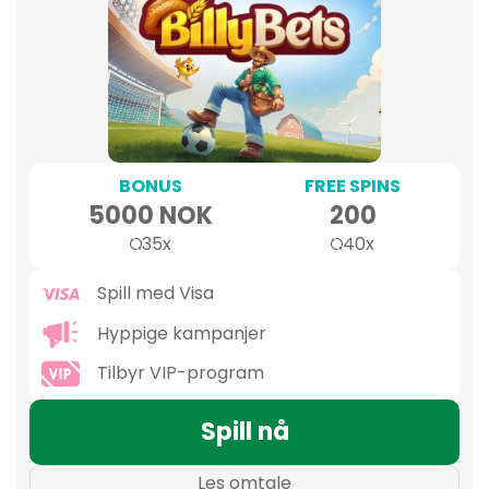
BONUS
FREE SPINS
5000 NOK
200
35x
40x
Spill med Visa
Hyppige kampanjer
Tilbyr VIP-program
Spill nå
Les omtale