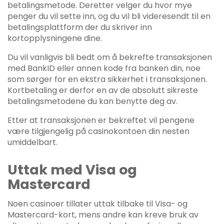
betalingsmetode. Deretter velger du hvor mye
penger du vil sette inn, og du vil bli videresendt til en
betalingsplattform der du skriver inn
kortopplysningene dine.
Du vil vanligvis bli bedt om å bekrefte transaksjonen
med BankID eller annen kode fra banken din, noe
som sørger for en ekstra sikkerhet i transaksjonen.
Kortbetaling er derfor en av de absolutt sikreste
betalingsmetodene du kan benytte deg av.
Etter at transaksjonen er bekreftet vil pengene
være tilgjengelig på casinokontoen din nesten
umiddelbart.
Uttak med Visa og
Mastercard
Noen casinoer tillater uttak tilbake til Visa- og
Mastercard-kort, mens andre kan kreve bruk av