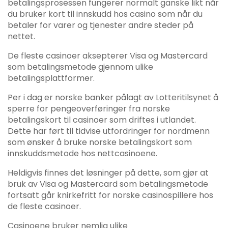
betalingsprosessen fungerer normalt ganske likt når
du bruker kort til innskudd hos casino som når du
betaler for varer og tjenester andre steder på
nettet.
De fleste casinoer aksepterer Visa og Mastercard
som betalingsmetode gjennom ulike
betalingsplattformer.
Per i dag er norske banker pålagt av Lotteritilsynet å
sperre for pengeoverføringer fra norske
betalingskort til casinoer som driftes i utlandet.
Dette har ført til tidvise utfordringer for nordmenn
som ønsker å bruke norske betalingskort som
innskuddsmetode hos nettcasinoene.
Heldigvis finnes det løsninger på dette, som gjør at
bruk av Visa og Mastercard som betalingsmetode
fortsatt går knirkefritt for norske casinospillere hos
de fleste casinoer.
Casinoene bruker nemlig ulike