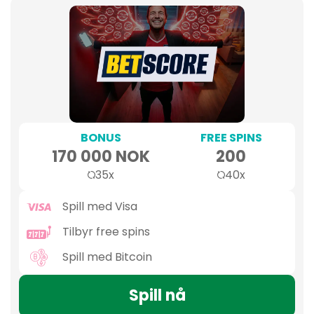
BONUS
FREE SPINS
170 000 NOK
200
35x
40x
Spill med Visa
Tilbyr free spins
Spill med Bitcoin
Spill nå