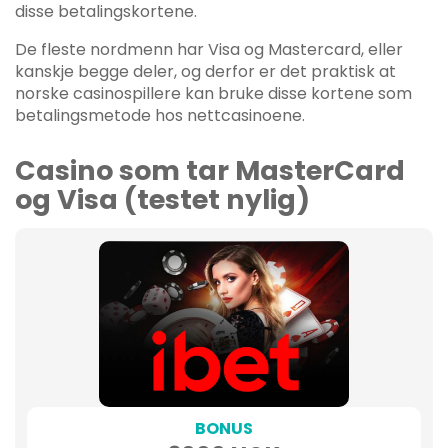
disse betalingskortene.
De fleste nordmenn har Visa og Mastercard, eller
kanskje begge deler, og derfor er det praktisk at
norske casinospillere kan bruke disse kortene som
betalingsmetode hos nettcasinoene.
Casino som tar MasterCard
og Visa (testet nylig)
BONUS