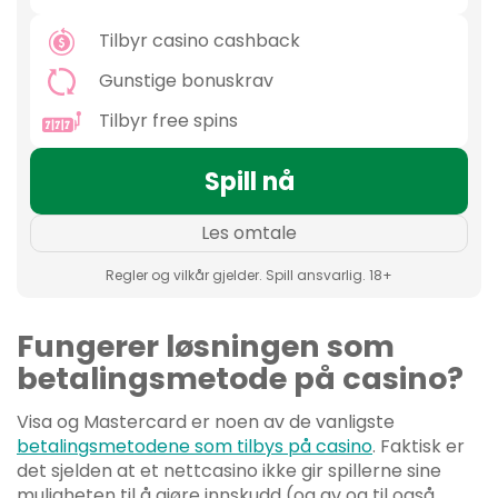
Tilbyr casino cashback
Gunstige bonuskrav
Tilbyr free spins
Spill nå
Les omtale
Regler og vilkår gjelder. Spill ansvarlig. 18+
Fungerer løsningen som
betalingsmetode på casino?
Visa og Mastercard er noen av de vanligste
betalingsmetodene som tilbys på casino
. Faktisk er
det sjelden at et nettcasino ikke gir spillerne sine
muligheten til å gjøre innskudd (og av og til også