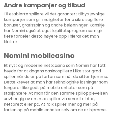
Andre kampanjer og tilbud
Til etablerte spillere vil det garantert tilbys jevnlige
kampanjer som gir muligheter for å sikre seg flere
bonuser, gratisspinn og andre belønninger. Kanskje
har Nomini også et eget lojalitetsprogram som gir
flere fordeler desto høyere opp i hierarkiet man
klatrer.
Nomini mobilcasino
Et nytt og moderne nettcasino som Nomini har tatt
høyde for at dagens casinospillere i like stor grad
spiller når de er på farten som når de sitter hjemme.
Dette krever at man har teknologiske løsninger som
fungerer like godt på mobile enheter som på
stasjonære. At man får den samme spillopplevelsen
uavhengig av om man spiller via smarttelefon,
nettbrett eller pc. At folk spiller mer og mer på
farten og på mobile enheter selv om de er hjemme,