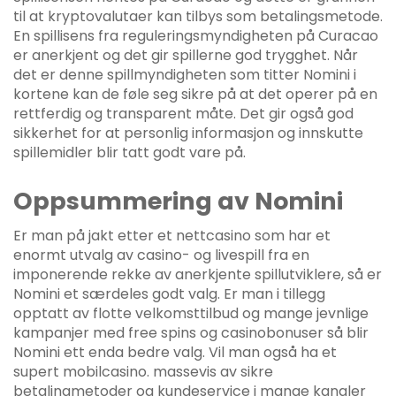
til at kryptovalutaer kan tilbys som betalingsmetode.
En spillisens fra reguleringsmyndigheten på Curacao
er anerkjent og det gir spillerne god trygghet. Når
det er denne spillmyndigheten som titter Nomini i
kortene kan de føle seg sikre på at det operer på en
rettferdig og transparent måte. Det gir også god
sikkerhet for at personlig informasjon og innskutte
spillemidler blir tatt godt vare på.
Oppsummering av Nomini
Er man på jakt etter et nettcasino som har et
enormt utvalg av casino- og livespill fra en
imponerende rekke av anerkjente spillutviklere, så er
Nomini et særdeles godt valg. Er man i tillegg
opptatt av flotte velkomsttilbud og mange jevnlige
kampanjer med free spins og casinobonuser så blir
Nomini ett enda bedre valg. Vil man også ha et
supert mobilcasino. massevis av sikre
betalingmetoder og kundeservice i mange kanaler