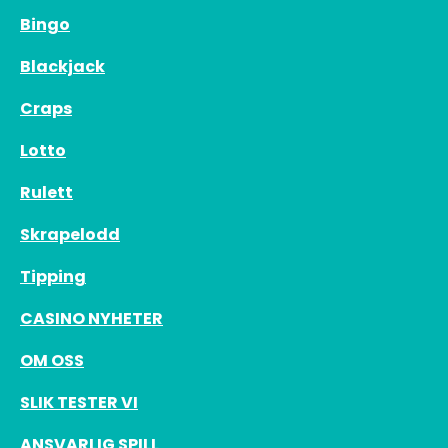
Bingo
Blackjack
Craps
Lotto
Rulett
Skrapelodd
Tipping
CASINO NYHETER
OM OSS
SLIK TESTER VI
ANSVARLIG SPILL