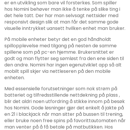
er en utvikling som bare vil forsterkes. Som spiller
hos Nomini behøver man ikke å tenke på slike ting i
det hele tatt. Der har man selvsagt nettsider med
responsivt design slik at man får det samme gode
visuelle inntrykket uansett hvilken enhet man bruker.
På mobile enheter betyr det en god håndholdt
spillopplevelse med tilgang på nesten de samme
spillene som på pc-en hjemme. Brukersnittet er
godt og man flytter seg sømløst fra den ene siden til
den andre. Nomini har ingen egenutviklet app så alt
mobilt spill skjer via nettleseren på den mobile
enheten.
Med essensielle forutsetninger som nok strøm på
batteriet og tilfredsstillende nettdekning på plass ,
blir det aldri noen utfordring å stikke innom på besøk
hos Nomini. Gode løsninger gjør det enkelt å jakte på
en 21 i blackjack når man sitter på bussen til trening,
eller bruke noen free spins på favorittautomaten når
man venter på å få betale på matbutikken. Hos