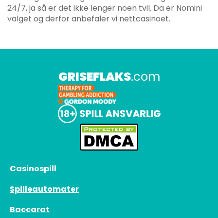
24/7, ja så er det ikke lenger noen tvil. Da er Nomini
valget og derfor anbefaler vi nettcasinoet.
GRISEFLAKS
.com
Casinospill
Spilleautomater
Baccarat