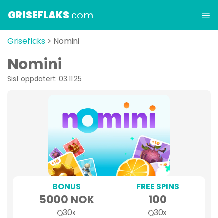
TO
GRISEFLAKS
.com
Griseflaks
>
Nomini
Nomini
Sist oppdatert:
03.11.25
BONUS
FREE SPINS
5000 NOK
100
30x
30x