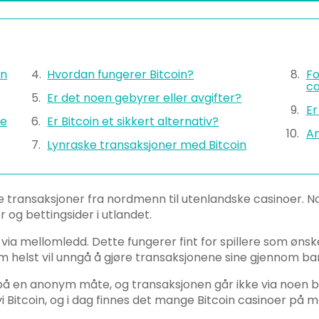
in
Hvordan fungerer Bitcoin?
Fo
ca
Er det noen gebyrer eller avgifter?
Er
de
Er Bitcoin et sikkert alternativ?
An
Lynraske transaksjoner med Bitcoin
 transaksjoner fra nordmenn til utenlandske casinoer. Nor
 og bettingsider i utlandet.
å via mellomledd. Dette fungerer fint for spillere som øns
om helst vil unngå å gjøre transaksjonene sine gjennom b
på en anonym måte, og transaksjonen går ikke via noen b
 Bitcoin, og i dag finnes det mange Bitcoin casinoer på 