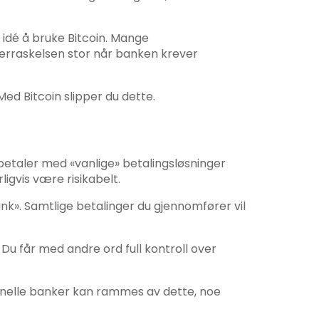
idé å bruke Bitcoin. Mange
overraskelsen stor når banken krever
ed Bitcoin slipper du dette.
 betaler med «vanlige» betalingsløsninger
igvis være risikabelt.
nk». Samtlige betalinger du gjennomfører vil
 Du får med andre ord full kontroll over
sjonelle banker kan rammes av dette, noe