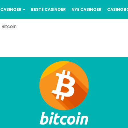
 CASINOER
BESTE CASINOER
NYE CASINOER
CASINOB
Bitcoin