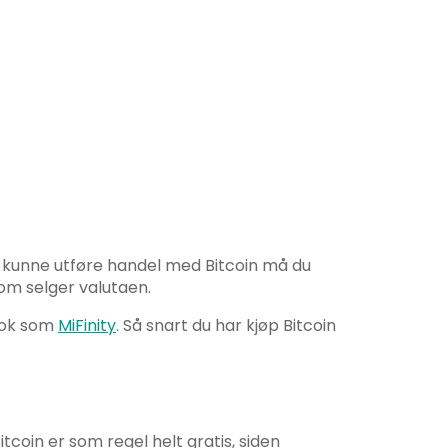
å kunne utføre handel med Bitcoin må du
om selger valutaen.
bok som
MiFinity
. Så snart du har kjøp Bitcoin
tcoin er som regel helt gratis, siden