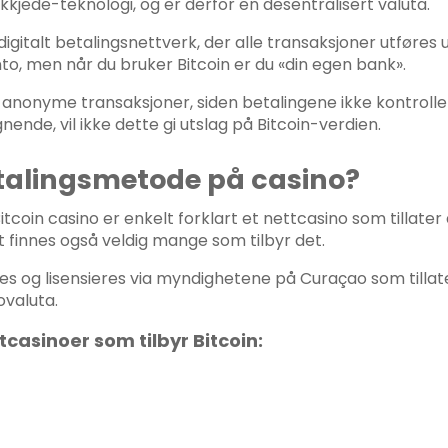
kjede-teknologi, og er derfor en desentralisert valuta.
gitalt betalingsnettverk, der alle transaksjoner utføres 
to, men når du bruker Bitcoin er du «din egen bank».
er anonyme transaksjoner, siden betalingene ikke kontrol
nende, vil ikke dette gi utslag på Bitcoin-verdien.
talingsmetode på casino?
tcoin casino er enkelt forklart et nettcasino som tillater
et finnes også veldig mange som tilbyr det.
res og lisensieres via myndighetene på Curaçao som tilla
ovaluta.
casinoer som tilbyr Bitcoin: