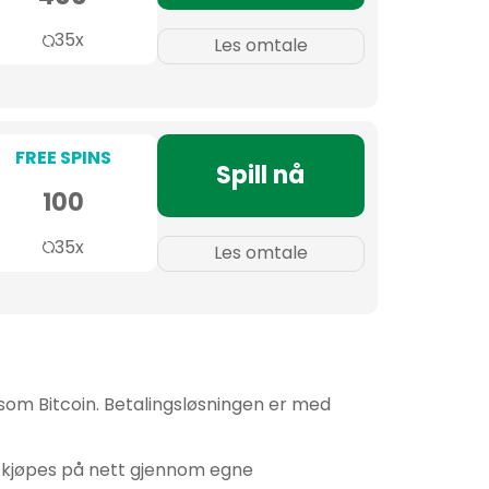
35x
Les omtale
FREE SPINS
Spill nå
100
35x
Les omtale
som Bitcoin. Betalingsløsningen er med
og kjøpes på nett gjennom egne