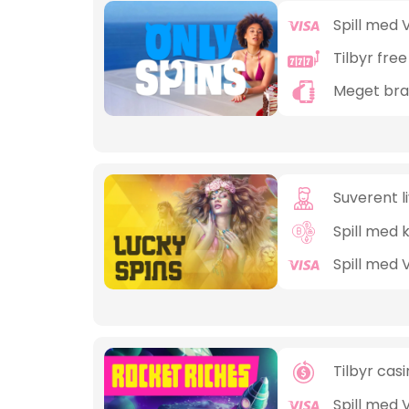
Spill med 
Tilbyr free
Meget bra
Suverent l
Spill med 
Spill med 
Tilbyr cas
Spill med 