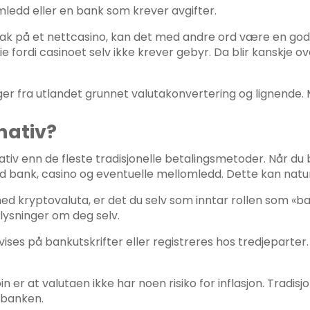
mledd eller en bank som krever avgifter.
ak på et nettcasino, kan det med andre ord være en god 
ie fordi casinoet selv ikke krever gebyr. Da blir kanskje 
er fra utlandet grunnet valutakonvertering og lignende. M
rnativ?
ativ enn de fleste tradisjonelle betalingsmetoder. Når du
bank, casino og eventuelle mellomledd. Dette kan naturl
ed kryptovaluta, er det du selv som inntar rollen som «ba
plysninger om deg selv.
ises på bankutskrifter eller registreres hos tredjeparter.
 er at valutaen ikke har noen risiko for inflasjon. Tradi
 banken.