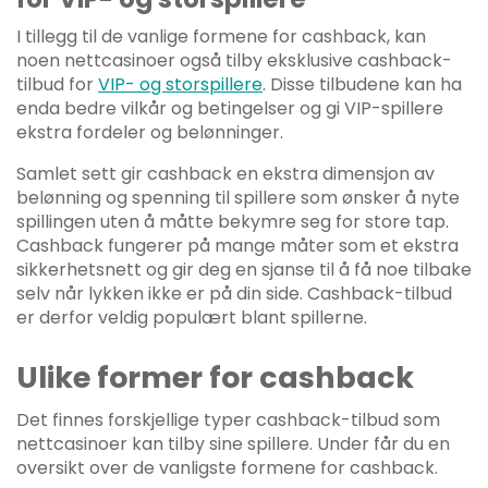
I tillegg til de vanlige formene for cashback, kan
noen nettcasinoer også tilby eksklusive cashback-
tilbud for
VIP- og storspillere
. Disse tilbudene kan ha
enda bedre vilkår og betingelser og gi VIP-spillere
ekstra fordeler og belønninger.
Samlet sett gir cashback en ekstra dimensjon av
belønning og spenning til spillere som ønsker å nyte
spillingen uten å måtte bekymre seg for store tap.
Cashback fungerer på mange måter som et ekstra
sikkerhetsnett og gir deg en sjanse til å få noe tilbake
selv når lykken ikke er på din side. Cashback-tilbud
er derfor veldig populært blant spillerne.
Ulike former for cashback
Det finnes forskjellige typer cashback-tilbud som
nettcasinoer kan tilby sine spillere. Under får du en
oversikt over de vanligste formene for cashback.