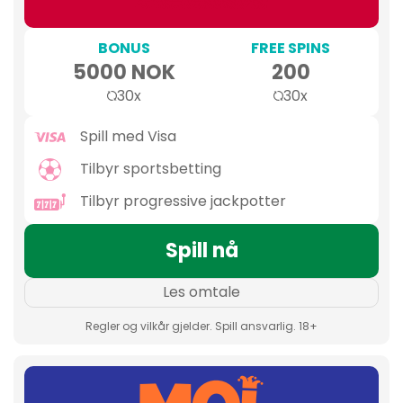
BONUS
FREE SPINS
5000 NOK
200
30x
30x
Spill med Visa
Tilbyr sportsbetting
Tilbyr progressive jackpotter
Spill nå
Les omtale
Regler og vilkår gjelder. Spill ansvarlig. 18+