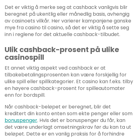
Det er viktig å merke seg at cashback vanligvis blir
beregnet på ukentlig eller månedlig basis, avhengig
av casinoets vilkår. Her varierer kampanjene ganske
mye fra casino til casino, så det er viktig å sette seg
inn i reglene for det aktuelle cashback-tilbudet.
Ulik cashback-prosent på ulike
casinospill
Et annet viktig aspekt ved cashback er at
tilbakebetalingsprosenten kan være forskjellig for
ulike spill eller spillkategorier. Et casino kan f.eks. tilby
en høyere cashback-prosent for spilleautomater
enn for bordspill.
Når cashback-beløpet er beregnet, blir det
kreditert din konto enten som ekte penger eller som
bonuspenger
. Hvis det er bonuspenger du får, kan
det være underlagt omsetningskrav før du kan ta ut
beløpet. Dette er en vanlig praksis for å forhindre