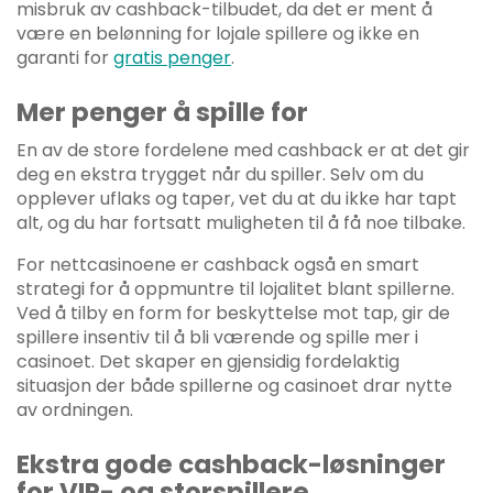
misbruk av cashback-tilbudet, da det er ment å
være en belønning for lojale spillere og ikke en
garanti for
gratis penger
.
Mer penger å spille for
En av de store fordelene med cashback er at det gir
deg en ekstra trygget når du spiller. Selv om du
opplever uflaks og taper, vet du at du ikke har tapt
alt, og du har fortsatt muligheten til å få noe tilbake.
For nettcasinoene er cashback også en smart
strategi for å oppmuntre til lojalitet blant spillerne.
Ved å tilby en form for beskyttelse mot tap, gir de
spillere insentiv til å bli værende og spille mer i
casinoet. Det skaper en gjensidig fordelaktig
situasjon der både spillerne og casinoet drar nytte
av ordningen.
Ekstra gode cashback-løsninger
for VIP- og storspillere