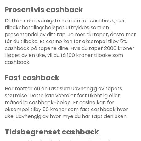
Prosentvis cashback
Dette er den vanligste formen for cashback, der
tilbakebetalingsbeløpet uttrykkes som en
prosentandel av ditt tap. Jo mer du taper, desto mer
får du tilbake. Et casino kan for eksempel tilby 5%
cashback på tapene dine. Hvis du taper 2000 kroner
i løpet av en uke, vil du få 100 kroner tilbake som
cashback.
Fast cashback
Her mottar du en fast sum uavhengig av tapets
størrelse. Dette kan være et fast ukentlig eller
månedlig cashback-beløp. Et casino kan for
eksempel tilby 50 kroner som fast cashback hver
uke, uavhengig av hvor mye du har tapt den uken.
Tidsbegrenset cashback