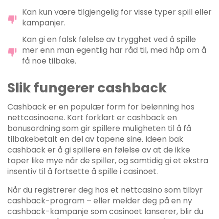
Kan kun være tilgjengelig for visse typer spill eller
kampanjer.
Kan gi en falsk følelse av trygghet ved å spille
mer enn man egentlig har råd til, med håp om å
få noe tilbake.
Slik fungerer cashback
Cashback er en populær form for belønning hos
nettcasinoene. Kort forklart er cashback en
bonusordning som gir spillere muligheten til å få
tilbakebetalt en del av tapene sine. Ideen bak
cashback er å gi spillere en følelse av at de ikke
taper like mye når de spiller, og samtidig gi et ekstra
insentiv til å fortsette å spille i casinoet.
Når du registrerer deg hos et nettcasino som tilbyr
cashback-program – eller melder deg på en ny
cashback-kampanje som casinoet lanserer, blir du