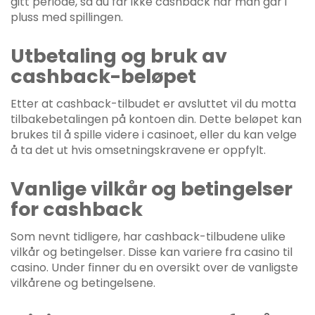
gitt periode, så du får ikke cashback når man går i
pluss med spillingen.
Utbetaling og bruk av
cashback-beløpet
Etter at cashback-tilbudet er avsluttet vil du motta
tilbakebetalingen på kontoen din. Dette beløpet kan
brukes til å spille videre i casinoet, eller du kan velge
å ta det ut hvis omsetningskravene er oppfylt.
Vanlige vilkår og betingelser
for cashback
Som nevnt tidligere, har cashback-tilbudene ulike
vilkår og betingelser. Disse kan variere fra casino til
casino. Under finner du en oversikt over de vanligste
vilkårene og betingelsene.