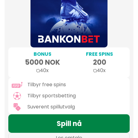
BONUS
FREE SPINS
5000 NOK
200
40x
40x
Tilbyr free spins
Tilbyr sportsbetting
Suverent spillutvalg
Spill nå
Les omtale