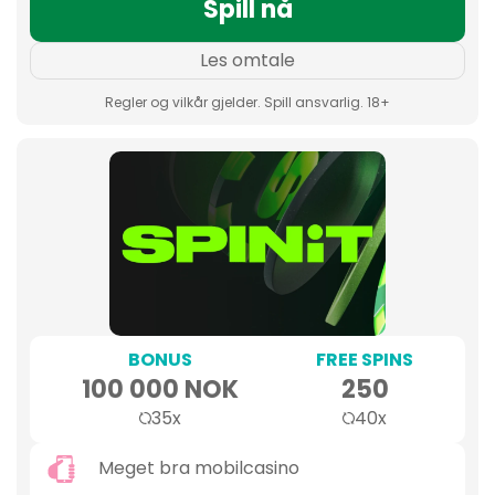
Spill nå
Les omtale
Regler og vilkår gjelder. Spill ansvarlig. 18+
BONUS
FREE SPINS
100 000 NOK
250
35x
40x
Meget bra mobilcasino