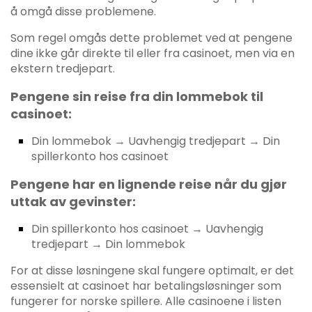
å omgå disse problemene.
Som regel omgås dette problemet ved at pengene
dine ikke går direkte til eller fra casinoet, men via en
ekstern tredjepart.
Pengene sin reise fra din lommebok til
casinoet:
Din lommebok → Uavhengig tredjepart → Din
spillerkonto hos casinoet
Pengene har en lignende reise når du gjør
uttak av gevinster:
Din spillerkonto hos casinoet → Uavhengig
tredjepart → Din lommebok
For at disse løsningene skal fungere optimalt, er det
essensielt at casinoet har betalingsløsninger som
fungerer for norske spillere. Alle casinoene i listen