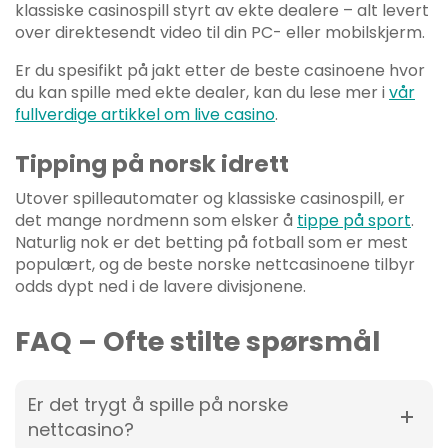
klassiske casinospill styrt av ekte dealere – alt levert
over direktesendt video til din PC- eller mobilskjerm.
Er du spesifikt på jakt etter de beste casinoene hvor
du kan spille med ekte dealer, kan du lese mer i
vår
fullverdige artikkel om live casino
.
Tipping på norsk idrett
Utover spilleautomater og klassiske casinospill, er
det mange nordmenn som elsker å
tippe på sport
.
Naturlig nok er det betting på fotball som er mest
populært, og de beste norske nettcasinoene tilbyr
odds dypt ned i de lavere divisjonene.
FAQ – Ofte stilte spørsmål
Er det trygt å spille på norske
nettcasino?