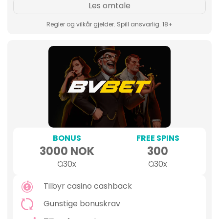
Les omtale
Regler og vilkår gjelder. Spill ansvarlig. 18+
BONUS
FREE SPINS
3000 NOK
300
30x
30x
Tilbyr casino cashback
Gunstige bonuskrav