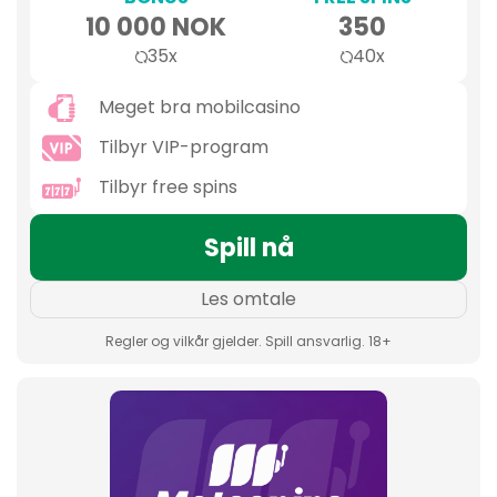
10 000 NOK
350
35x
40x
Meget bra mobilcasino
Tilbyr VIP-program
Tilbyr free spins
Spill nå
Les omtale
Regler og vilkår gjelder. Spill ansvarlig. 18+