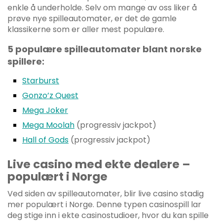
enkle å underholde. Selv om mange av oss liker å
prøve nye spilleautomater, er det de gamle
klassikerne som er aller mest populære.
5 populære spilleautomater blant norske
spillere:
Starburst
Gonzo’z Quest
Mega Joker
Mega Moolah
(progressiv jackpot)
Hall of Gods
(progressiv jackpot)
Live casino med ekte dealere –
populært i Norge
Ved siden av spilleautomater, blir live casino stadig
mer populært i Norge. Denne typen casinospill lar
deg stige inn i ekte casinostudioer, hvor du kan spille