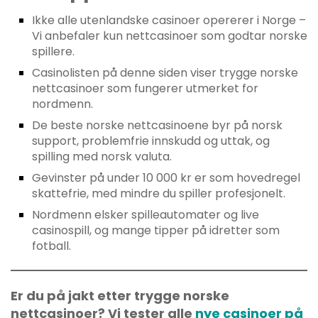
Ikke alle utenlandske casinoer opererer i Norge –
Vi anbefaler kun nettcasinoer som godtar norske
spillere.
Casinolisten på denne siden viser trygge norske
nettcasinoer som fungerer utmerket for
nordmenn.
De beste norske nettcasinoene byr på norsk
support, problemfrie innskudd og uttak, og
spilling med norsk valuta.
Gevinster på under 10 000 kr er som hovedregel
skattefrie, med mindre du spiller profesjonelt.
Nordmenn elsker spilleautomater og live
casinospill, og mange tipper på idretter som
fotball.
Er du på jakt etter trygge norske
nettcasinoer? Vi tester alle
nye casinoer på