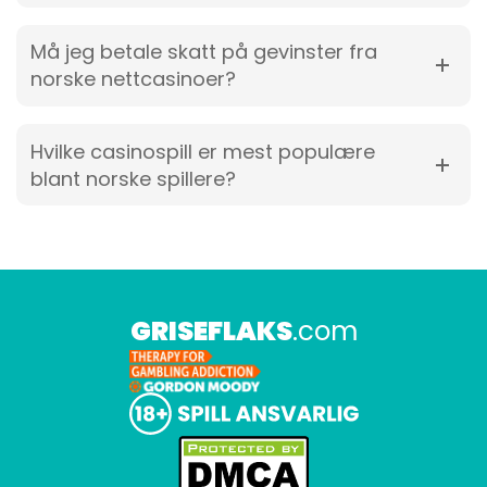
Må jeg betale skatt på gevinster fra
norske nettcasinoer?
Hvilke casinospill er mest populære
blant norske spillere?
GRISEFLAKS
.com