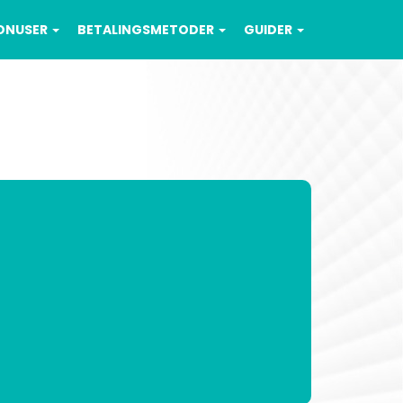
ONUSER
BETALINGSMETODER
GUIDER