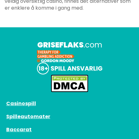
veldig oversiktlig casino, finnes det alternativer som
er enklere å komme i gang med.
GRISEFLAKS
.com
Casinospill
Spilleautomater
Baccarat