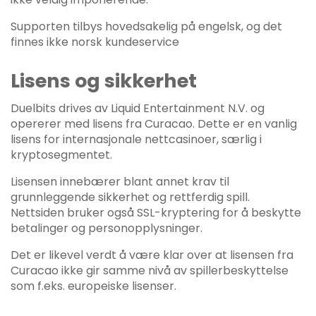
Supporten tilbys hovedsakelig på engelsk, og det
finnes ikke norsk kundeservice
Lisens og sikkerhet
Duelbits drives av Liquid Entertainment N.V. og
opererer med lisens fra Curacao. Dette er en vanlig
lisens for internasjonale nettcasinoer, særlig i
kryptosegmentet.
Lisensen innebærer blant annet krav til
grunnleggende sikkerhet og rettferdig spill.
Nettsiden bruker også SSL-kryptering for å beskytte
betalinger og personopplysninger.
Det er likevel verdt å være klar over at lisensen fra
Curacao ikke gir samme nivå av spillerbeskyttelse
som f.eks. europeiske lisenser.