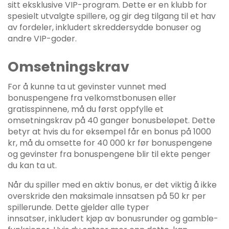
sitt eksklusive VIP-program. Dette er en klubb for
spesielt utvalgte spillere, og gir deg tilgang til et hav
av fordeler, inkludert skreddersydde bonuser og
andre VIP-goder.
Omsetningskrav
For å kunne ta ut gevinster vunnet med
bonuspengene fra velkomstbonusen eller
gratisspinnene, må du først oppfylle et
omsetningskrav på 40 ganger bonusbeløpet. Dette
betyr at hvis du for eksempel får en bonus på 1000
kr, må du omsette for 40 000 kr før bonuspengene
og gevinster fra bonuspengene blir til ekte penger
du kan ta ut.
Når du spiller med en aktiv bonus, er det viktig å ikke
overskride den maksimale innsatsen på 50 kr per
spillerunde. Dette gjelder alle typer
innsatser, inkludert kjøp av bonusrunder og gamble-