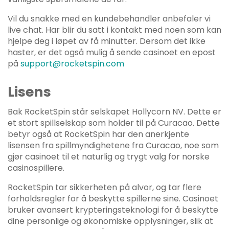
Vil du snakke med en kundebehandler anbefaler vi
live chat. Har blir du satt i kontakt med noen som kan
hjelpe deg i løpet av få minutter. Dersom det ikke
haster, er det også mulig å sende casinoet en epost
på
support@rocketspin.com
Lisens
Bak RocketSpin står selskapet Hollycorn NV. Dette er
et stort spillselskap som holder til på Curacao. Dette
betyr også at RocketSpin har den anerkjente
lisensen fra spillmyndighetene fra Curacao, noe som
gjør casinoet til et naturlig og trygt valg for norske
casinospillere.
RocketSpin tar sikkerheten på alvor, og tar flere
forholdsregler for å beskytte spillerne sine. Casinoet
bruker avansert krypteringsteknologi for å beskytte
dine personlige og økonomiske opplysninger, slik at