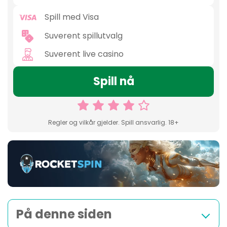
Spill med Visa
Suverent spillutvalg
Suverent live casino
Spill nå
Regler og vilkår gjelder. Spill ansvarlig. 18+
På denne siden