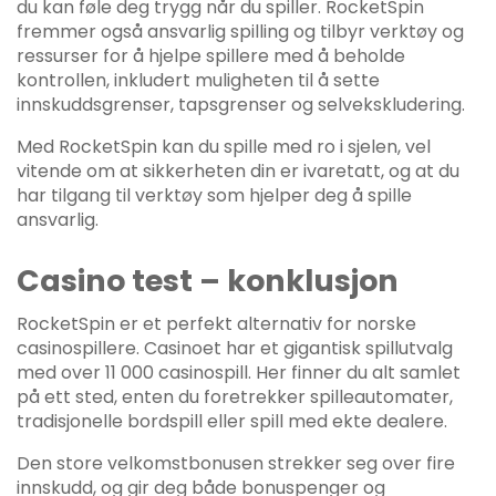
du kan føle deg trygg når du spiller. RocketSpin
fremmer også ansvarlig spilling og tilbyr verktøy og
ressurser for å hjelpe spillere med å beholde
kontrollen, inkludert muligheten til å sette
innskuddsgrenser, tapsgrenser og selvekskludering.
Med RocketSpin kan du spille med ro i sjelen, vel
vitende om at sikkerheten din er ivaretatt, og at du
har tilgang til verktøy som hjelper deg å spille
ansvarlig.
Casino test – konklusjon
RocketSpin er et perfekt alternativ for norske
casinospillere. Casinoet har et gigantisk spillutvalg
med over 11 000 casinospill. Her finner du alt samlet
på ett sted, enten du foretrekker spilleautomater,
tradisjonelle bordspill eller spill med ekte dealere.
Den store velkomstbonusen strekker seg over fire
innskudd, og gir deg både bonuspenger og