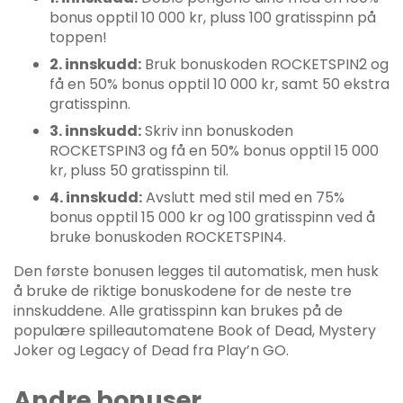
bonus opptil 10 000 kr, pluss 100 gratisspinn på
toppen!
2. innskudd:
Bruk bonuskoden ROCKETSPIN2 og
få en 50% bonus opptil 10 000 kr, samt 50 ekstra
gratisspinn.
3. innskudd:
Skriv inn bonuskoden
ROCKETSPIN3 og få en 50% bonus opptil 15 000
kr, pluss 50 gratisspinn til.
4. innskudd:
Avslutt med stil med en 75%
bonus opptil 15 000 kr og 100 gratisspinn ved å
bruke bonuskoden ROCKETSPIN4.
Den første bonusen legges til automatisk, men husk
å bruke de riktige bonuskodene for de neste tre
innskuddene. Alle gratisspinn kan brukes på de
populære spilleautomatene Book of Dead, Mystery
Joker og Legacy of Dead fra Play’n GO.
Andre bonuser