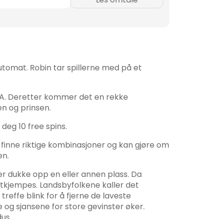
utomat. Robin tar spillerne med på et
g A. Deretter kommer det en rekke
n og prinsen.
deg 10 free spins.
å finne riktige kombinasjoner og kan gjøre om
en.
ler dukke opp en eller annen plass. Da
l utkjempes. Landsbyfolkene kaller det
reffe blink for å fjerne de laveste
e og sjansene for store gevinster øker.
us.