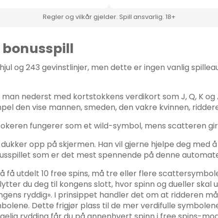
Regler og vilkår gjelder. Spill ansvarlig. 18+
 bonusspill
l og 243 gevinstlinjer, men dette er ingen vanlig spillea
ter man nederst med kortstokkens verdikort som J, Q, K o
mpel den vise mannen, smeden, den vakre kvinnen, riddere
 Jokeren fungerer som et wild-symbol, mens scatteren gir 
 og dukker opp på skjermen. Han vil gjerne hjelpe deg med 
bonusspillet som er det mest spennende på denne automat
 å få utdelt 10 free spins, må tre eller flere scattersymbo
flytter du deg til kongens slott, hvor spinn og dueller ska
ngens ryddig». I prinsippet handler det om at ridderen må t
bolene. Dette frigjør plass til de mer verdifulle symbolen
gelig rydding får du på annenhvert spinn i free spins-mod