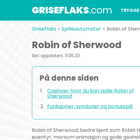
GRISEFLAKS
.com
TRYGGE
Griseflaks
>
Spilleautomater
>
Robin of She
Robin of Sherwood
Sist oppdatert:
11.05.23
På denne siden
Casinoer hvor du kan spille Robin of
Sherwood
Funksjoner, symboler og bonusspill
Robin of Sherwood, bedre kjent som Robin Ho
eventyr, morsom animasjon og gode gevinst