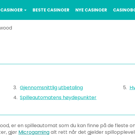
 CASINOER
BESTE CASINOER
NYE CASINOER
CASINOB
rwood
Gjennomsnittlig utbetaling
Hv
Spilleautomatens høydepunkter
od, er en spilleautomat som du kan finne på de fleste on
er, gjør
Microgaming
alt rett når det gjelder spilloppleve