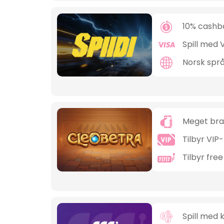
10% cashb
Spill med 
Norsk spr
Meget bra
Tilbyr VI
Tilbyr free
Spill med 