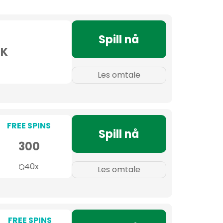
Spill nå
OK
Les omtale
FREE SPINS
Spill nå
300
40x
Les omtale
FREE SPINS