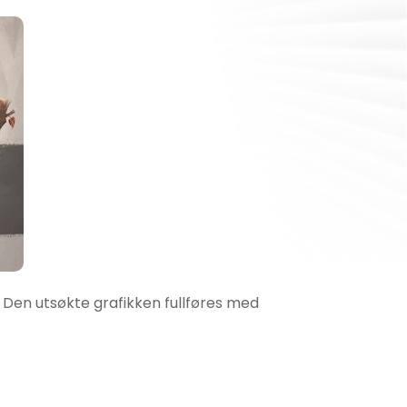
 Den utsøkte grafikken fullføres med