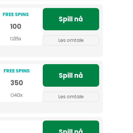
FREE SPINS
Spill nå
100
35x
Les omtale
FREE SPINS
Spill nå
350
40x
Les omtale
Spill nå