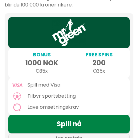
blir du 100 000 kroner rikere.
BONUS
FREE SPINS
1000 NOK
200
35x
35x
Spill med Visa
Tilbyr sportsbetting
Lave omsetningskrav
Spill nå