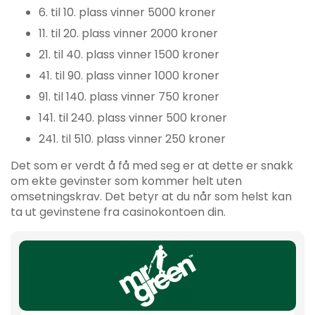
6. til 10. plass vinner 5000 kroner
11. til 20. plass vinner 2000 kroner
21. til 40. plass vinner 1500 kroner
41. til 90. plass vinner 1000 kroner
91. til 140. plass vinner 750 kroner
141. til 240. plass vinner 500 kroner
241. til 510. plass vinner 250 kroner
Det som er verdt å få med seg er at dette er snakk
om ekte gevinster som kommer helt uten
omsetningskrav. Det betyr at du når som helst kan
ta ut gevinstene fra casinokontoen din.