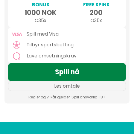
BONUS
FREE SPINS
1000 NOK
200
35x
35x
Spill med Visa
Tilbyr sportsbetting
Lave omsetningskrav
Spill nå
Les omtale
Regler og vilkår gjelder. Spill ansvarlig. 18+